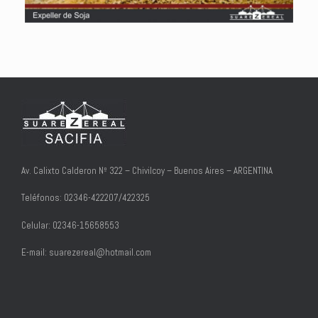
Av. Calixto Calderon Nº 322 – Chivilcoy – Buenos Aires – ARGENTINA
Teléfonos: 02346-422207/422325
Celular: 02346-15658553
E-mail: suarezereal@hotmail.com